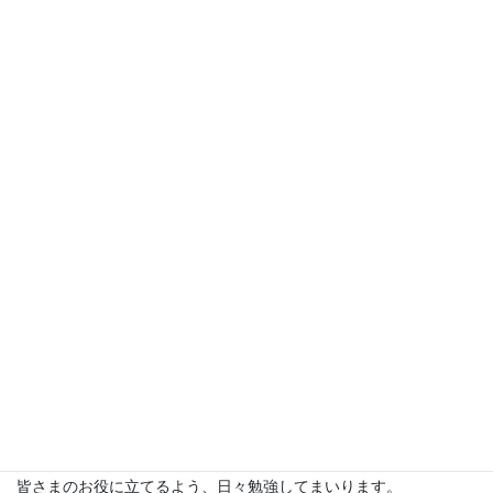
住まい ⇒ 別府市
血液型 ⇒ 大雑把なＡ型
入社日 ⇒ 2012年
【主な業務内容】
お酒の仕入れ業務
ネット通販
【趣味】
乗り鉄（電車が好きです）
ゴルフ（あまり上手くはない）
お酒（飲み会の誘いは断りません！！）
【経歴】
大阪で２年間、新幹線パーサー
その後、関西圏を走る某私鉄で４年間、電車の車掌
【コメント】
どんな業務も、一生懸命がんばります。
皆さまのお役に立てるよう、日々勉強してまいります。