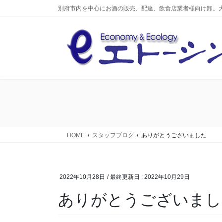
コ
ナ
別府市内を中心にお酒の販売、配達、飲食店業者様向け卸。
ン
ビ
テ
ゲ
ン
ー
ツ
シ
へ
ョ
ス
ン
キ
に
ッ
移
プ
動
HOME
スタッフブログ
ありがとうございました
2022年10月28日
/ 最終更新日 :
2022年10月29日
ありがとうございまし