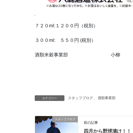
７２０ml:１２００円（税別）
３００ml: ５５０円 (税別）
酒類米穀事業部 小柳
スタッフブログ
、
酒類事業部
カテゴリー
スタッフブログ
前の記事
四月から野球漬け！！