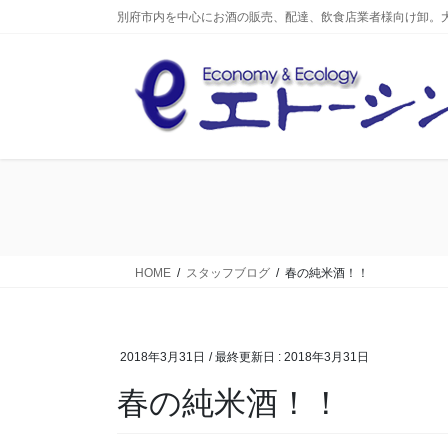
コ
ナ
別府市内を中心にお酒の販売、配達、飲食店業者様向け卸。
ン
ビ
テ
ゲ
ン
ー
ツ
シ
へ
ョ
ス
ン
キ
に
ッ
移
プ
動
HOME
スタッフブログ
春の純米酒！！
2018年3月31日
/ 最終更新日 :
2018年3月31日
春の純米酒！！