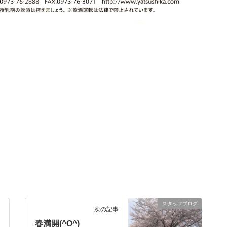
スタッフブログ
次の記事
春満開(^O^)