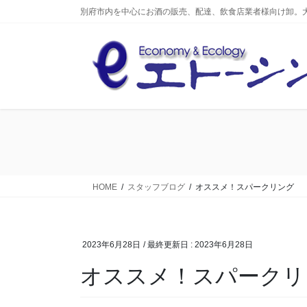
コ
ナ
別府市内を中心にお酒の販売、配達、飲食店業者様向け卸。
ン
ビ
テ
ゲ
ン
ー
ツ
シ
へ
ョ
ス
ン
キ
に
ッ
移
プ
動
HOME
スタッフブログ
オススメ！スパークリング
2023年6月28日
/ 最終更新日 :
2023年6月28日
オススメ！スパークリ