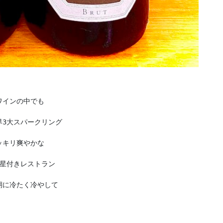


インの中でも

3大スパークリング

キリ爽やかな

星付きレストラン

に冷たく冷やして
