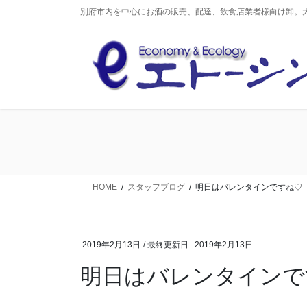
コ
ナ
別府市内を中心にお酒の販売、配達、飲食店業者様向け卸。
ン
ビ
テ
ゲ
ン
ー
ツ
シ
へ
ョ
ス
ン
キ
に
ッ
移
プ
動
HOME
スタッフブログ
明日はバレンタインですね♡
2019年2月13日
/ 最終更新日 :
2019年2月13日
明日はバレンタインで