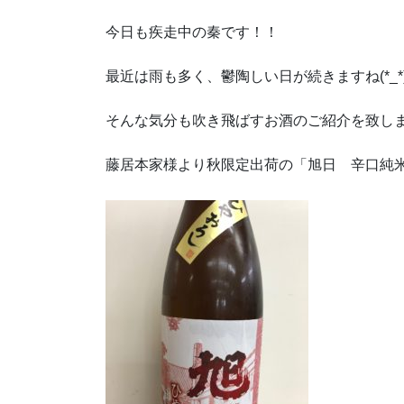
今日も疾走中の秦です！！
最近は雨も多く、鬱陶しい日が続きますね(*_*
そんな気分も吹き飛ばすお酒のご紹介を致し
藤居本家様より秋限定出荷の「旭日 辛口純