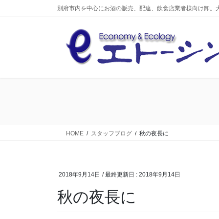
コ
ナ
別府市内を中心にお酒の販売、配達、飲食店業者様向け卸。
ン
ビ
テ
ゲ
ン
ー
ツ
シ
へ
ョ
ス
ン
キ
に
ッ
移
プ
動
HOME
スタッフブログ
秋の夜長に
2018年9月14日
/ 最終更新日 :
2018年9月14日
秋の夜長に