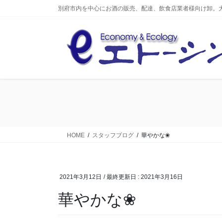
コ
ナ
別府市内を中心にお酒の販売、配達、飲食店業者様向け卸。
ン
ビ
テ
ゲ
ン
ー
ツ
シ
へ
ョ
ス
ン
キ
に
ッ
移
プ
動
HOME
スタッフブログ
華やかな❀
2021年3月12日
/ 最終更新日 :
2021年3月16日
華やかな❀