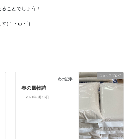
れることでしょう！
(｀・ω・´)ゞ
スタッフブログ
次の記事
春の風物詩
2021年3月16日