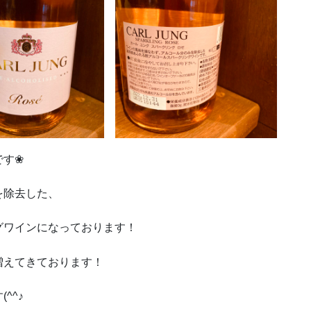
です❀
を除去した、
グワインになっております！
増えてきております！
^^♪